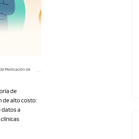
 de Medicación de
oría de
 de alto costo:
e datos a
clínicas