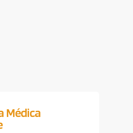
ía Médica
e