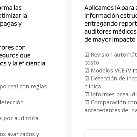
orma las
Aplicamos IA para
timizar la
información estruc
epagas y
entregando reporte
auditores médicos
de mayor impacto 
rores con
☑
Revisión automát
seguros que
costo
os y la eficiencia
☑
Modelos VCE (Vir
☑
Detección de inc
po real con reglas
clínica
☑
Informes preaudit
detección
☑
Comparación con 
antecedentes del p
s por auditoría
ros avanzados y